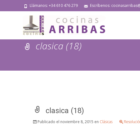
Llámanos: +34 610 476 279
Escríbenos: cocinasarribas
clasica (18)
clasica (18)
Publicado el
noviembre 8, 2015
en
Clásicas
Resolució