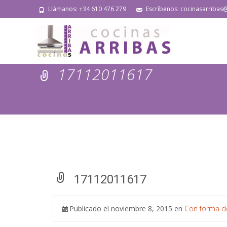
Llámanos: +34 610 476 279
Escríbenos: cocinasarribas
17112011617
17112011617
Publicado el
noviembre 8, 2015
en
Con forma d