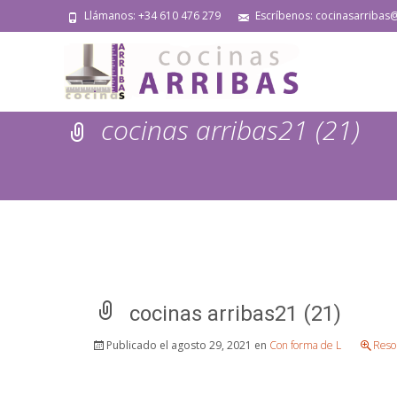
Llámanos: +34 610 476 279
Escríbenos: cocinasarribas
cocinas arribas21 (21)
cocinas arribas21 (21)
Publicado el
agosto 29, 2021
en
Con forma de L
Reso