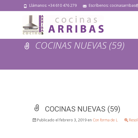
Llámanos: +34 610 476 279
Escríbenos: cocinasarribas
COCINAS NUEVAS (59)
COCINAS NUEVAS (59)
Publicado el
febrero 3, 2019
en
Con forma de L
Resol