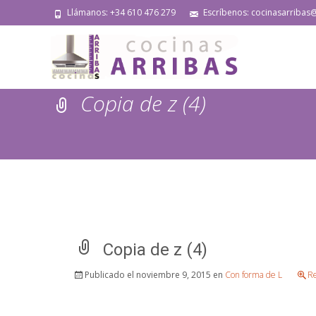
Llámanos: +34 610 476 279
Escríbenos: cocinasarribas
Copia de z (4)
Copia de z (4)
Publicado el
noviembre 9, 2015
en
Con forma de L
Re