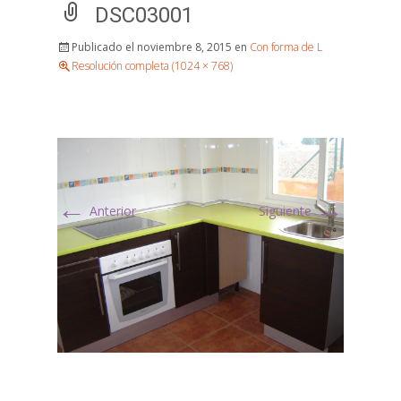
DSC03001
Publicado el
noviembre 8, 2015
en
Con forma de L
Resolución completa (1024 × 768)
←
→
Anterior
Siguiente