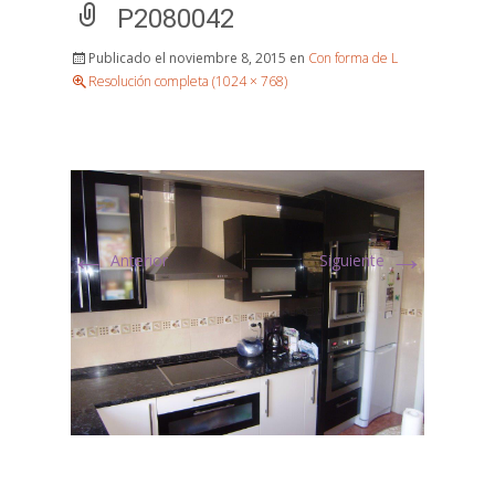
P2080042
Publicado el
noviembre 8, 2015
en
Con forma de L
Resolución completa (1024 × 768)
←
→
Anterior
Siguiente