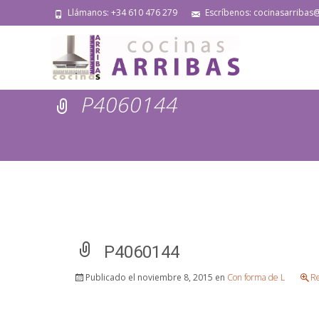
Llámanos: +34 610 476 279
Escríbenos: cocinasarribas
P4060144
P4060144
Publicado el
noviembre 8, 2015
en
Con forma de L
Re