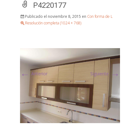
P4220177
Publicado el
noviembre 8, 2015
en
Con forma de L
Resolución completa (1024 × 768)
←
→
Anterior
Siguiente