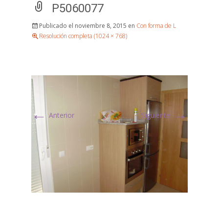
P5060077
Publicado el
noviembre 8, 2015
en
Con forma de L
Resolución completa (1024 × 768)
←
→
Anterior
Siguiente