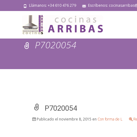
Llámanos: +34 610 476 279
Escríbenos: cocinasarribas
P7020054
P7020054
Publicado el
noviembre 8, 2015
en
Con forma de L
Re