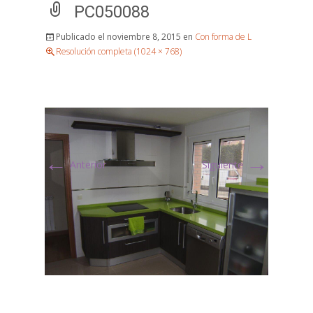
PC050088
Publicado el
noviembre 8, 2015
en
Con forma de L
Resolución completa (1024 × 768)
←
→
Anterior
Siguiente