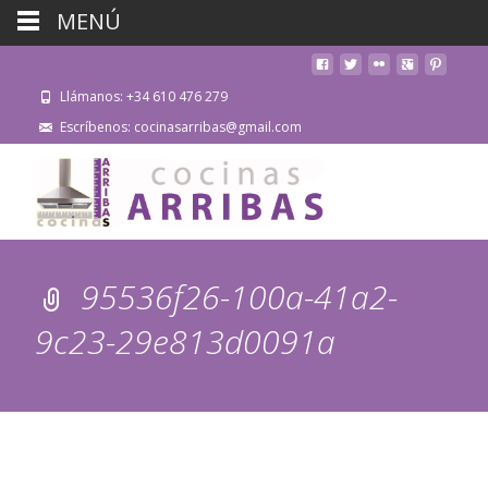
MENÚ
Llámanos: +34 610 476 279
Escríbenos: cocinasarribas@gmail.com
95536f26-100a-41a2-
9c23-29e813d0091a