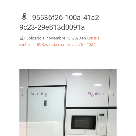
95536f26-100a-41a2-
9c23-29e813d0091a
Publicado el
noviembre 15, 2020
en
Con isla
central
Resolución completa (576 × 1024)
←
→
Anterior
Siguiente