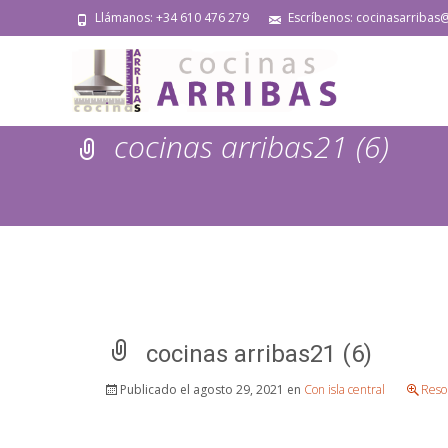
Llámanos: +34 610 476 279
Escríbenos: cocinasarribas
cocinas arribas21 (6)
cocinas arribas21 (6)
Publicado el
agosto 29, 2021
en
Con isla central
Reso