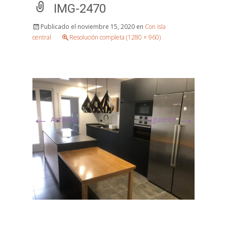
IMG-2470
Publicado el
noviembre 15, 2020
en
Con isla
central
Resolución completa (1280 × 960)
←
→
Anterior
Siguiente