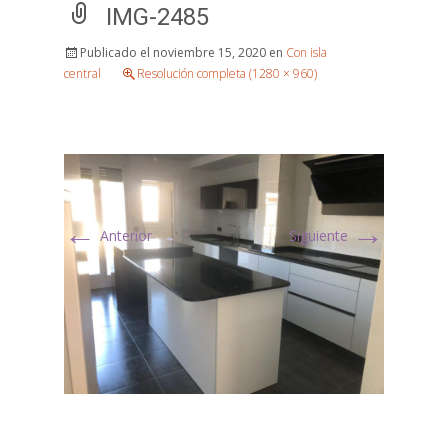
IMG-2485
Publicado el
noviembre 15, 2020
en
Con isla
central
Resolución completa (1280 × 960)
←
→
Anterior
Siguiente