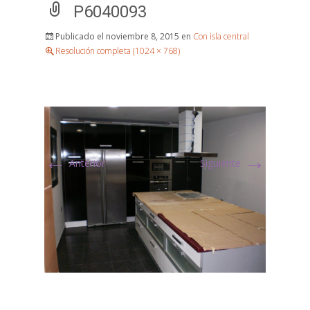
P6040093
Publicado el
noviembre 8, 2015
en
Con isla central
Resolución completa (1024 × 768)
←
→
Anterior
Siguiente