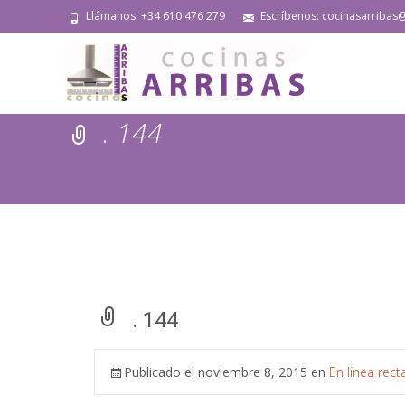
Llámanos: +34 610 476 279
Escríbenos: cocinasarribas
. 144
. 144
Publicado el
noviembre 8, 2015
en
En linea rect