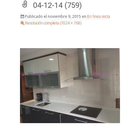
04-12-14 (759)
Publicado el
noviembre 9, 2015
en
En linea recta
Resolución completa (1024 × 768)
←
→
Anterior
Siguiente