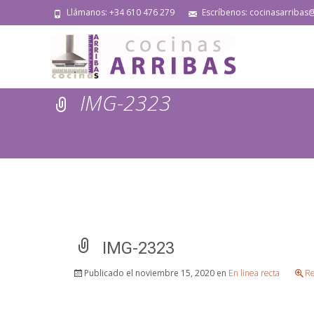
Llámanos: +34 610 476 279
Escríbenos: cocinasarribas
IMG-2323
IMG-2323
Publicado el
noviembre 15, 2020
en
En linea recta
Re