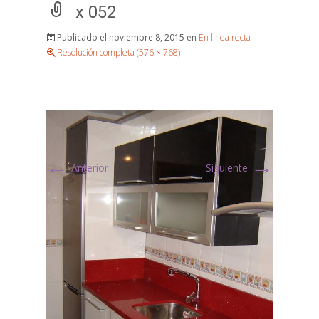
x 052
Publicado el
noviembre 8, 2015
en
En linea recta
Resolución completa (576 × 768)
←
→
Anterior
Siguiente